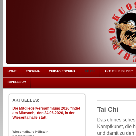
HOME
ESCRIMA
CHIDAO ESCRIMA
TAI CHI
AKTUELLE BILDER
IMPRESSUM
AKTUELLES:
Tai Chi
Die Mitgliederversammlung 2026 findet
am Mittwoch, den 24.06.2026, in der
Wiesentalhalle statt!
Das chinesisches 
Kampfkunst, die h
Wiesentalhalle Höllstein
und damit zu den 
Wiesentalweg 4