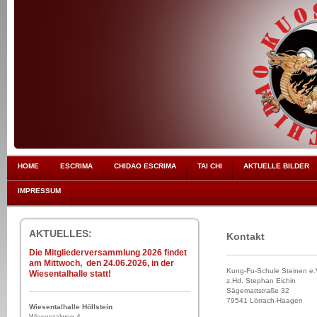
HOME
ESCRIMA
CHIDAO ESCRIMA
TAI CHI
AKTUELLE BILDER
IMPRESSUM
AKTUELLES:
Kontakt
Die Mitgliederversammlung 2026 findet
am Mittwoch, den 24.06.2026, in der
Kung-Fu-Schule Steinen e.
Wiesentalhalle statt!
z.Hd. Stephan Eichin
Sägemattstraße 32
79541 Lörrach-Haagen
Wiesentalhalle Höllstein
Wiesentalweg 4